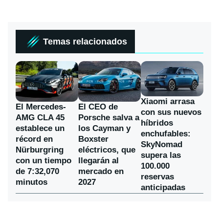
Temas relacionados
Xiaomi arrasa
El Mercedes-
El CEO de
con sus nuevos
AMG CLA 45
Porsche salva a
híbridos
establece un
los Cayman y
enchufables:
récord en
Boxster
SkyNomad
Nürburgring
eléctricos, que
supera las
con un tiempo
llegarán al
100.000
de 7:32,070
mercado en
reservas
minutos
2027
anticipadas