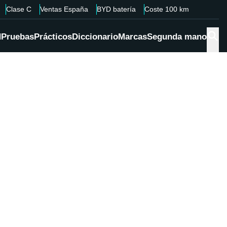
Clase C
Ventas España
BYD batería
Coste 100 km
d
Pruebas
Prácticos
Diccionario
Marcas
Segunda mano