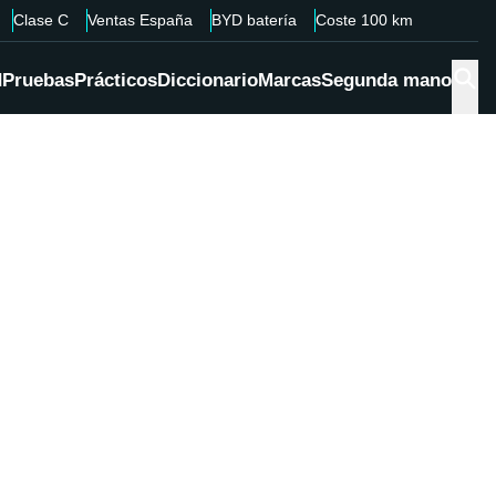
Clase C
Ventas España
BYD batería
Coste 100 km
d
Pruebas
Prácticos
Diccionario
Marcas
Segunda mano