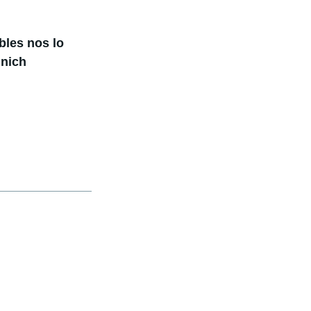
les nos lo
únich