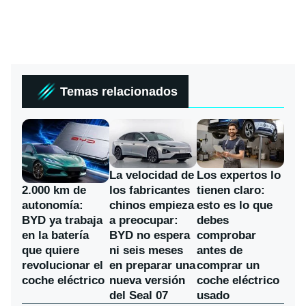
Temas relacionados
La velocidad de
Los expertos lo
los fabricantes
2.000 km de
tienen claro:
chinos empieza
autonomía:
esto es lo que
a preocupar:
BYD ya trabaja
debes
BYD no espera
en la batería
comprobar
ni seis meses
que quiere
antes de
en preparar una
revolucionar el
comprar un
nueva versión
coche eléctrico
coche eléctrico
del Seal 07
usado