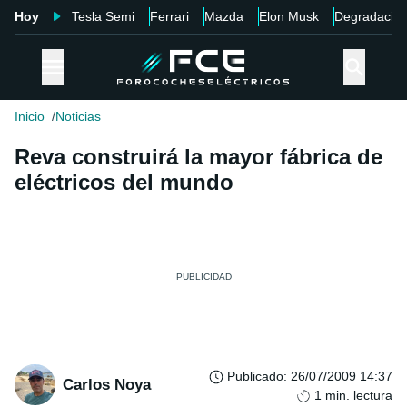
Hoy
Tesla Semi
Ferrari
Mazda
Elon Musk
Degradació
Inicio
Noticias
Reva construirá la mayor fábrica de
eléctricos del mundo
Publicado
:
26/07/2009 14:37
Carlos Noya
1
min. lectura