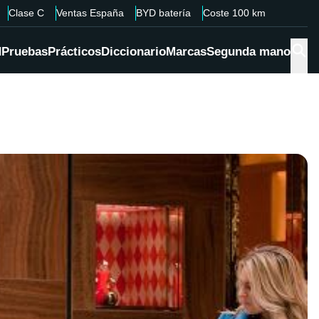
Clase C
Ventas España
BYD batería
Coste 100 km
d
Pruebas
Prácticos
Diccionario
Marcas
Segunda mano