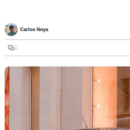
Carlos Noya
...