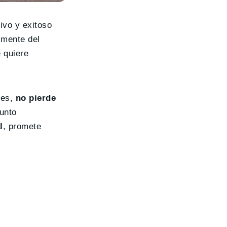
ivo y exitoso
lmente del
 quiere
nes,
no pierde
unto
l
, promete