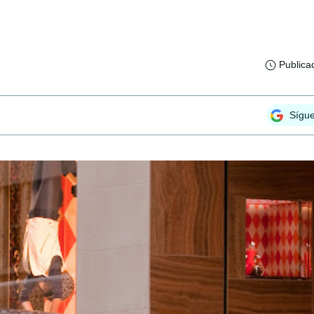
Publica
Sígu