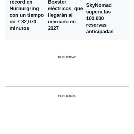
récord en
Boxster
SkyNomad
Nürburgring
eléctricos, que
supera las
con un tiempo
llegarán al
100.000
de 7:32,070
mercado en
reservas
minutos
2027
anticipadas