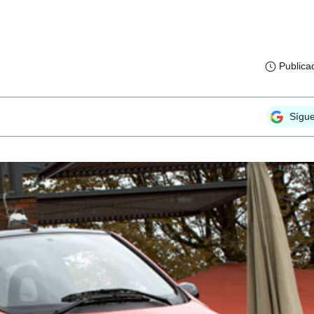
Publica
Sígu