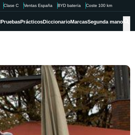
Clase C
Ventas España
BYD batería
Coste 100 km
d
Pruebas
Prácticos
Diccionario
Marcas
Segunda mano