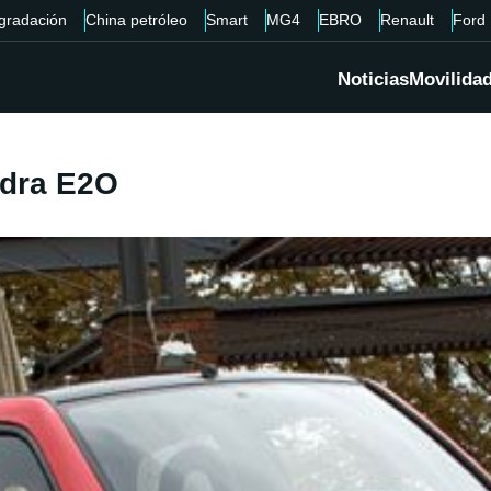
gradación
China petróleo
Smart
MG4
EBRO
Renault
Ford
Noticias
Movilida
ndra E2O