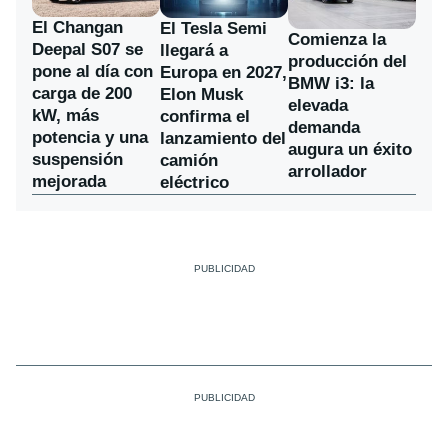
El Changan
El Tesla Semi
Comienza la
Deepal S07 se
llegará a
producción del
pone al día con
Europa en 2027,
BMW i3: la
carga de 200
Elon Musk
elevada
kW, más
confirma el
demanda
potencia y una
lanzamiento del
augura un éxito
suspensión
camión
arrollador
mejorada
eléctrico