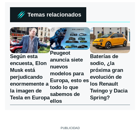
Temas relacionados
Peugeot
Según esta
Baterías de
anuncia siete
encuesta, Elon
sodio, ¿la
nuevos
Musk está
próxima gran
modelos para
perjudicando
evolución de
Europa, esto es
enormemente a
los Renault
todo lo que
la imagen de
Twingo y Dacia
sabemos de
Tesla en Europa
Spring?
ellos