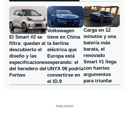
Carga en 12
Volkswagen
minutos y una
El Smart #2 se
tiene en China
batería más
filtra: quedan al
la berlina
barata, el
descubierto el
eléctrica que
renovado
diseño y las
Europa está
Smart #1 llega
especificaciones
esperando: el
con fuertes
del heredero del
UNYX 09 podría
argumentos
Fortwo
convertirse en
para triunfar
el ID.9