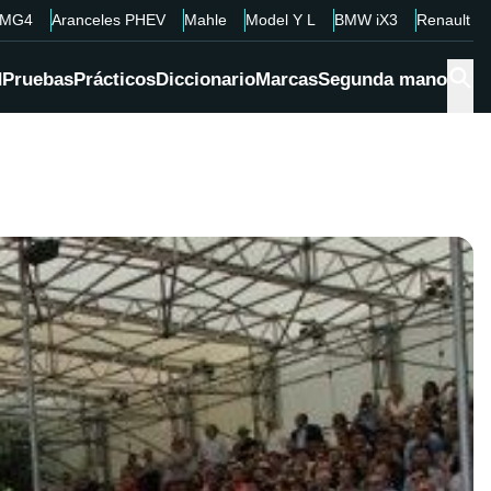
MG4
Aranceles PHEV
Mahle
Model Y L
BMW iX3
Renault 4
d
Pruebas
Prácticos
Diccionario
Marcas
Segunda mano