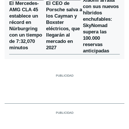
Xiaomi arrasa
El Mercedes-
El CEO de
con sus nuevos
AMG CLA 45
Porsche salva a
híbridos
establece un
los Cayman y
enchufables:
récord en
Boxster
SkyNomad
Nürburgring
eléctricos, que
supera las
con un tiempo
llegarán al
100.000
de 7:32,070
mercado en
reservas
minutos
2027
anticipadas