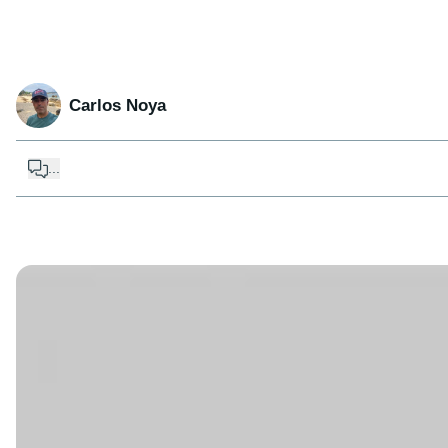
Carlos Noya
...