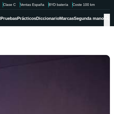
Clase C
Ventas España
BYD batería
Coste 100 km
d
Pruebas
Prácticos
Diccionario
Marcas
Segunda mano