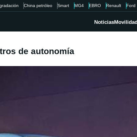
gradación
China petróleo
Smart
MG4
EBRO
Renault
Ford
Noticias
Movilida
tros de autonomía