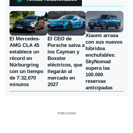
Xiaomi arrasa
El Mercedes-
El CEO de
con sus nuevos
AMG CLA 45
Porsche salva a
híbridos
establece un
los Cayman y
enchufables:
récord en
Boxster
SkyNomad
Nürburgring
eléctricos, que
supera las
con un tiempo
llegarán al
100.000
de 7:32,070
mercado en
reservas
minutos
2027
anticipadas