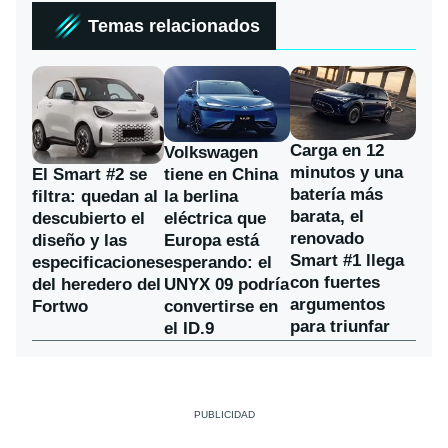
Temas relacionados
Carga en 12
Volkswagen
minutos y una
El Smart #2 se
tiene en China
batería más
filtra: quedan al
la berlina
barata, el
descubierto el
eléctrica que
renovado
diseño y las
Europa está
Smart #1 llega
especificaciones
esperando: el
con fuertes
del heredero del
UNYX 09 podría
argumentos
Fortwo
convertirse en
para triunfar
el ID.9