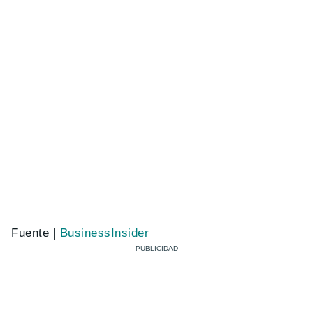
Fuente |
BusinessInsider