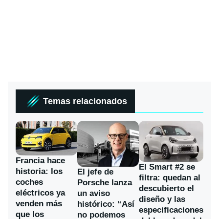
Temas relacionados
Francia hace
El Smart #2 se
historia: los
El jefe de
filtra: quedan al
coches
Porsche lanza
descubierto el
eléctricos ya
un aviso
diseño y las
venden más
histórico: “Así
especificaciones
que los
no podemos