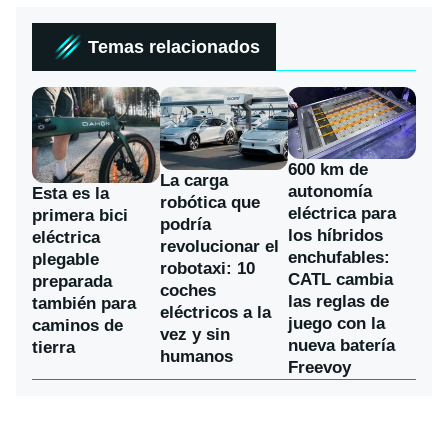
Temas relacionados
600 km de
La carga
autonomía
Esta es la
robótica que
eléctrica para
primera bici
podría
los híbridos
eléctrica
revolucionar el
enchufables:
plegable
robotaxi: 10
CATL cambia
preparada
coches
las reglas de
también para
eléctricos a la
juego con la
caminos de
vez y sin
nueva batería
tierra
humanos
Freevoy