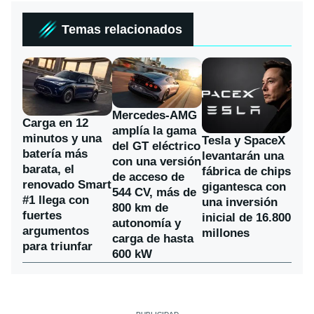
Temas relacionados
Mercedes-AMG
Carga en 12
amplía la gama
minutos y una
Tesla y SpaceX
del GT eléctrico
batería más
levantarán una
con una versión
barata, el
fábrica de chips
de acceso de
renovado Smart
gigantesca con
544 CV, más de
#1 llega con
una inversión
800 km de
fuertes
inicial de 16.800
autonomía y
argumentos
millones
carga de hasta
para triunfar
600 kW