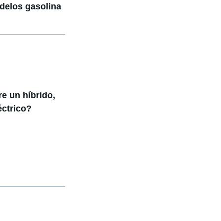
odelos gasolina
re un híbrido,
éctrico?