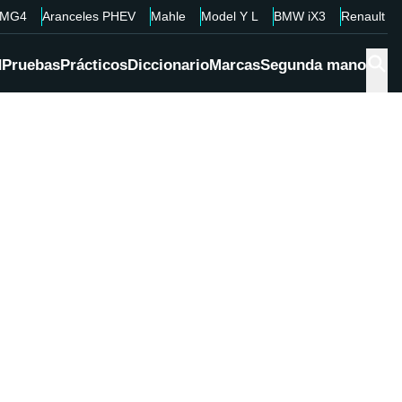
MG4
Aranceles PHEV
Mahle
Model Y L
BMW iX3
Renault 4
d
Pruebas
Prácticos
Diccionario
Marcas
Segunda mano