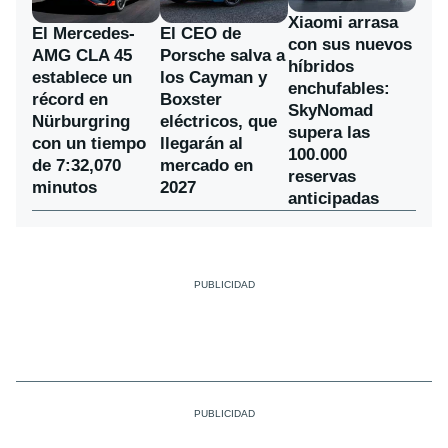
Xiaomi arrasa
El Mercedes-
El CEO de
con sus nuevos
AMG CLA 45
Porsche salva a
híbridos
establece un
los Cayman y
enchufables:
récord en
Boxster
SkyNomad
Nürburgring
eléctricos, que
supera las
con un tiempo
llegarán al
100.000
de 7:32,070
mercado en
reservas
minutos
2027
anticipadas