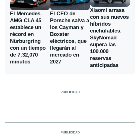
Xiaomi arrasa
El Mercedes-
El CEO de
con sus nuevos
AMG CLA 45
Porsche salva a
híbridos
establece un
los Cayman y
enchufables:
récord en
Boxster
SkyNomad
Nürburgring
eléctricos, que
supera las
con un tiempo
llegarán al
100.000
de 7:32,070
mercado en
reservas
minutos
2027
anticipadas