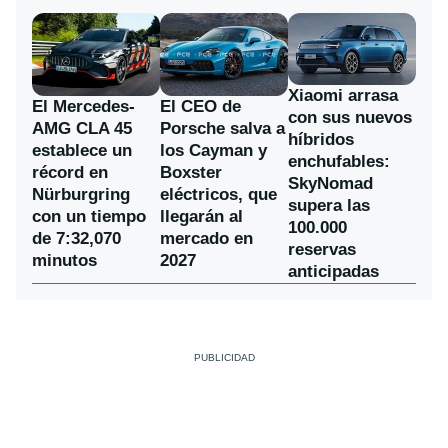
Xiaomi arrasa
El Mercedes-
El CEO de
con sus nuevos
AMG CLA 45
Porsche salva a
híbridos
establece un
los Cayman y
enchufables:
récord en
Boxster
SkyNomad
Nürburgring
eléctricos, que
supera las
con un tiempo
llegarán al
100.000
de 7:32,070
mercado en
reservas
minutos
2027
anticipadas