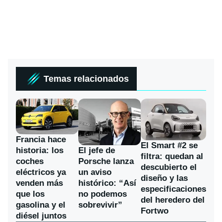
Temas relacionados
Francia hace
El Smart #2 se
historia: los
El jefe de
filtra: quedan al
coches
Porsche lanza
descubierto el
eléctricos ya
un aviso
diseño y las
venden más
histórico: “Así
especificaciones
que los
no podemos
del heredero del
gasolina y el
sobrevivir”
Fortwo
diésel juntos