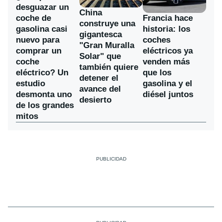
desguazar un
China
coche de
Francia hace
construye una
gasolina casi
historia: los
gigantesca
nuevo para
coches
"Gran Muralla
comprar un
eléctricos ya
Solar" que
coche
venden más
también quiere
eléctrico? Un
que los
detener el
estudio
gasolina y el
avance del
desmonta uno
diésel juntos
desierto
de los grandes
mitos