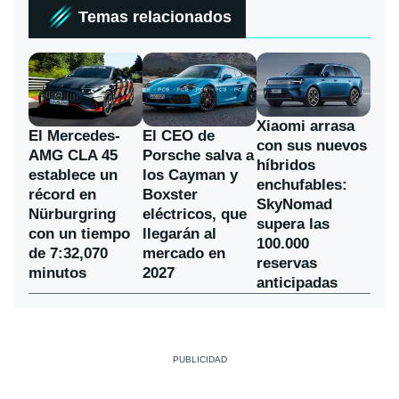
Temas relacionados
Xiaomi arrasa
El Mercedes-
El CEO de
con sus nuevos
AMG CLA 45
Porsche salva a
híbridos
establece un
los Cayman y
enchufables:
récord en
Boxster
SkyNomad
Nürburgring
eléctricos, que
supera las
con un tiempo
llegarán al
100.000
de 7:32,070
mercado en
reservas
minutos
2027
anticipadas