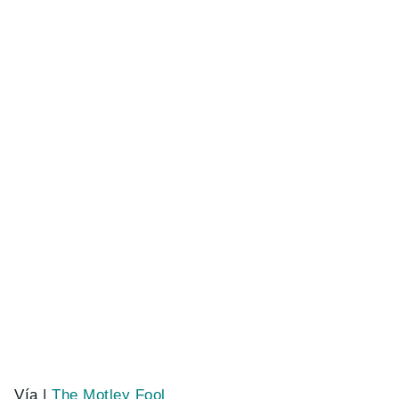
Vía |
The Motley Fool