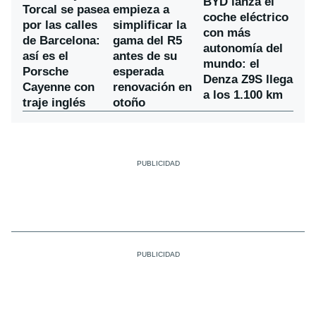
BYD lanza el
Torcal se pasea
empieza a
coche eléctrico
por las calles
simplificar la
con más
de Barcelona:
gama del R5
autonomía del
así es el
antes de su
mundo: el
Porsche
esperada
Denza Z9S llega
Cayenne con
renovación en
a los 1.100 km
traje inglés
otoño