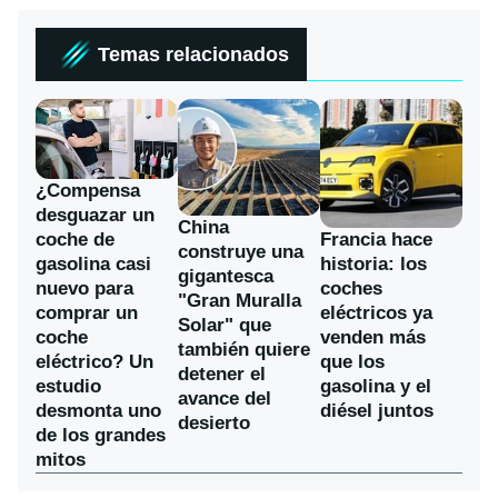
Temas relacionados
¿Compensa
desguazar un
China
coche de
Francia hace
construye una
gasolina casi
historia: los
gigantesca
nuevo para
coches
"Gran Muralla
comprar un
eléctricos ya
Solar" que
coche
venden más
también quiere
eléctrico? Un
que los
detener el
estudio
gasolina y el
avance del
desmonta uno
diésel juntos
desierto
de los grandes
mitos