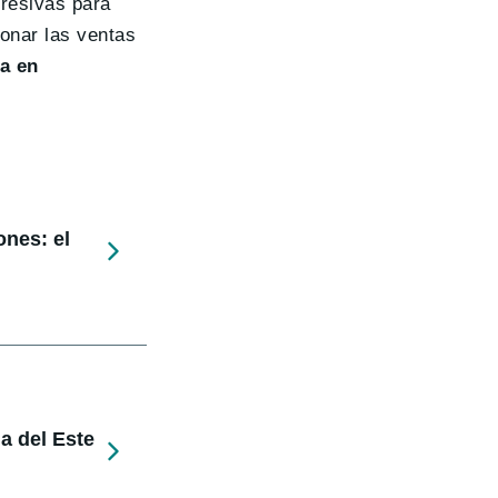
resivas para
ionar las ventas
ta en
ones: el
a del Este