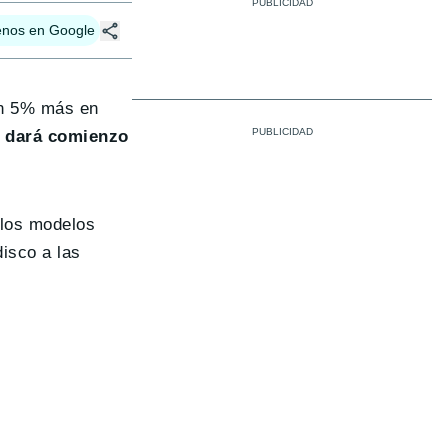
enos en Google
 un 5% más en
e
dará comienzo
los modelos
isco a las