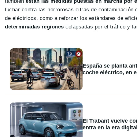
también
están las medidas puestas en marcha por e
luchar contra las horrorosas cifras de contaminación 
de eléctricos, como a reforzar los estándares de efici
determinadas regiones
colapsadas por el tráfico y la
España se planta ant
coche eléctrico, en e
El Trabant vuelve co
entra en la era digita