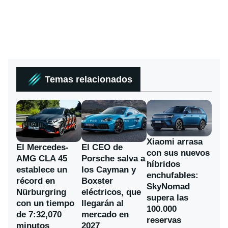
Temas relacionados
Xiaomi arrasa
El Mercedes-
El CEO de
con sus nuevos
AMG CLA 45
Porsche salva a
híbridos
establece un
los Cayman y
enchufables:
récord en
Boxster
SkyNomad
Nürburgring
eléctricos, que
supera las
con un tiempo
llegarán al
100.000
de 7:32,070
mercado en
reservas
minutos
2027