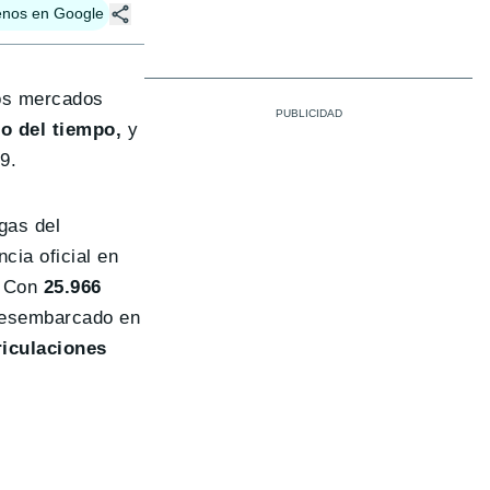
enos en Google
tos mercados
o del tiempo,
y
9.
gas del
cia oficial en
. Con
25.966
 desembarcado en
riculaciones