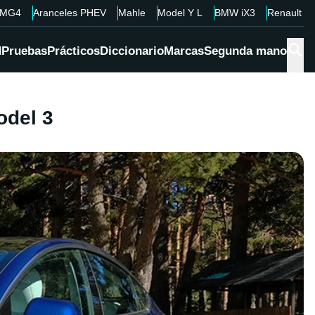
MG4
Aranceles PHEV
Mahle
Model Y L
BMW iX3
Renault 4
d
Pruebas
Prácticos
Diccionario
Marcas
Segunda mano
odel 3