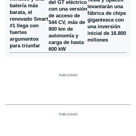
del GT eléctrico
batería más
levantarán una
con una versión
barata, el
fábrica de chips
de acceso de
renovado Smart
gigantesca con
544 CV, más de
#1 llega con
una inversión
800 km de
fuertes
inicial de 16.800
autonomía y
argumentos
millones
carga de hasta
para triunfar
600 kW