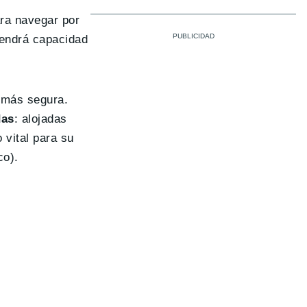
ara navegar por
tendrá capacidad
 más segura.
das
: alojadas
 vital para su
co).