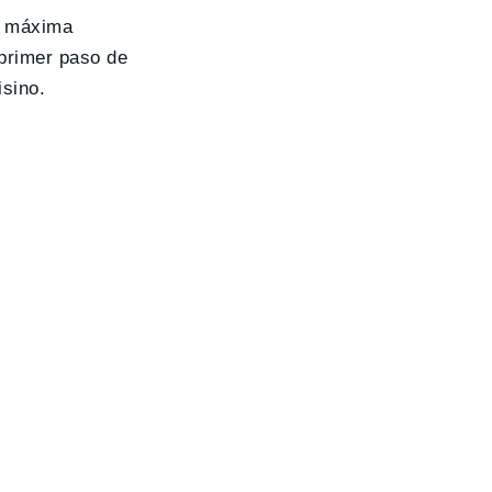
ad máxima
 primer paso de
isino.