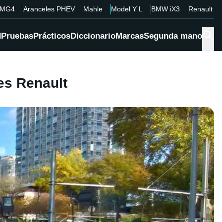
MG4
Aranceles PHEV
Mahle
Model Y L
BMW iX3
Renault 4
d
Pruebas
Prácticos
Diccionario
Marcas
Segunda mano
es Renault