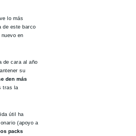
 ve lo más
a de este barco
e nuevo en
a de cara al año
mantener su
se den más
 tras la
da útil ha
onario (apoyo a
los packs