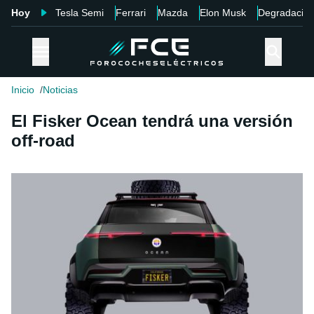
Hoy
Tesla Semi
Ferrari
Mazda
Elon Musk
Degradació
Inicio
Noticias
El Fisker Ocean tendrá una versión
off-road