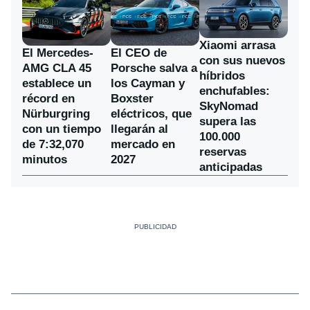
Xiaomi arrasa
El Mercedes-
El CEO de
con sus nuevos
AMG CLA 45
Porsche salva a
híbridos
establece un
los Cayman y
enchufables:
récord en
Boxster
SkyNomad
Nürburgring
eléctricos, que
supera las
con un tiempo
llegarán al
100.000
de 7:32,070
mercado en
reservas
minutos
2027
anticipadas