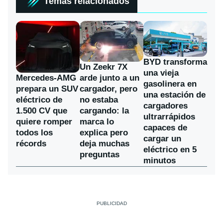
Temas relacionados
BYD transforma
Un Zeekr 7X
una vieja
Mercedes-AMG
arde junto a un
gasolinera en
prepara un SUV
cargador, pero
una estación de
eléctrico de
no estaba
cargadores
1.500 CV que
cargando: la
ultrarrápidos
quiere romper
marca lo
capaces de
todos los
explica pero
cargar un
récords
deja muchas
eléctrico en 5
preguntas
minutos