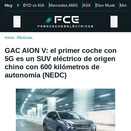
Hoy
BYD vs KIA
Mercedes AMG
ASX
Elon Musk
Motor
Inicio
Noticias
GAC AION V: el primer coche con
5G es un SUV eléctrico de origen
chino con 600 kilómetros de
autonomía (NEDC)