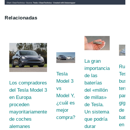
Relacionadas
La gran
Rumo
importancia
Tesla
Tesl
de las
Model 3
busc
Los compradores
baterías
vs
terre
del Tesla Model 3
del «millón
Model Y,
para
en Europa
de millas»
¿cuál es
gigaf
proceden
de Tesla.
mejor
de
mayoritariamente
Un sistema
compra?
bate
de coches
que podría
en E
alemanes
durar