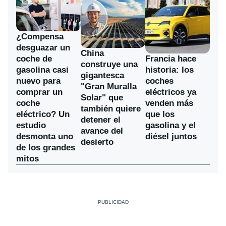
¿Compensa
desguazar un
China
coche de
Francia hace
construye una
gasolina casi
historia: los
gigantesca
nuevo para
coches
"Gran Muralla
comprar un
eléctricos ya
Solar" que
coche
venden más
también quiere
eléctrico? Un
que los
detener el
estudio
gasolina y el
avance del
desmonta uno
diésel juntos
desierto
de los grandes
mitos