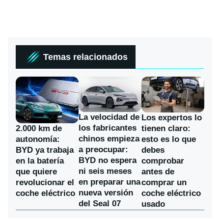
Temas relacionados
La velocidad de
Los expertos lo
los fabricantes
2.000 km de
tienen claro:
chinos empieza
autonomía:
esto es lo que
a preocupar:
BYD ya trabaja
debes
BYD no espera
en la batería
comprobar
ni seis meses
que quiere
antes de
en preparar una
revolucionar el
comprar un
nueva versión
coche eléctrico
coche eléctrico
del Seal 07
usado