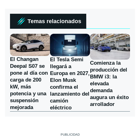
Temas relacionados
El Changan
El Tesla Semi
Comienza la
Deepal S07 se
llegará a
producción del
pone al día con
Europa en 2027,
BMW i3: la
carga de 200
Elon Musk
elevada
kW, más
confirma el
demanda
potencia y una
lanzamiento del
augura un éxito
suspensión
camión
arrollador
mejorada
eléctrico