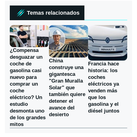
Temas relacionados
¿Compensa
desguazar un
China
coche de
Francia hace
construye una
gasolina casi
historia: los
gigantesca
nuevo para
coches
"Gran Muralla
comprar un
eléctricos ya
Solar" que
coche
venden más
también quiere
eléctrico? Un
que los
detener el
estudio
gasolina y el
avance del
desmonta uno
diésel juntos
desierto
de los grandes
mitos