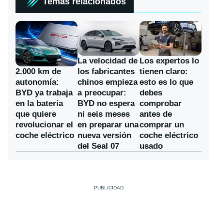
Temas relacionados
La velocidad de
Los expertos lo
los fabricantes
2.000 km de
tienen claro:
chinos empieza
autonomía:
esto es lo que
a preocupar:
BYD ya trabaja
debes
BYD no espera
en la batería
comprobar
ni seis meses
que quiere
antes de
en preparar una
revolucionar el
comprar un
nueva versión
coche eléctrico
coche eléctrico
del Seal 07
usado