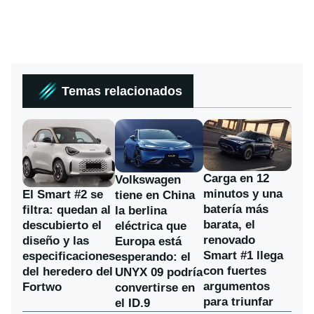
Temas relacionados
Carga en 12
Volkswagen
minutos y una
El Smart #2 se
tiene en China
batería más
filtra: quedan al
la berlina
barata, el
descubierto el
eléctrica que
renovado
diseño y las
Europa está
Smart #1 llega
especificaciones
esperando: el
con fuertes
del heredero del
UNYX 09 podría
argumentos
Fortwo
convertirse en
para triunfar
el ID.9