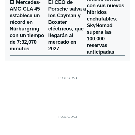
El Mercedes-
El CEO de
con sus nuevos
AMG CLA 45
Porsche salva a
híbridos
establece un
los Cayman y
enchufables:
récord en
Boxster
SkyNomad
Nürburgring
eléctricos, que
supera las
con un tiempo
llegarán al
100.000
de 7:32,070
mercado en
reservas
minutos
2027
anticipadas