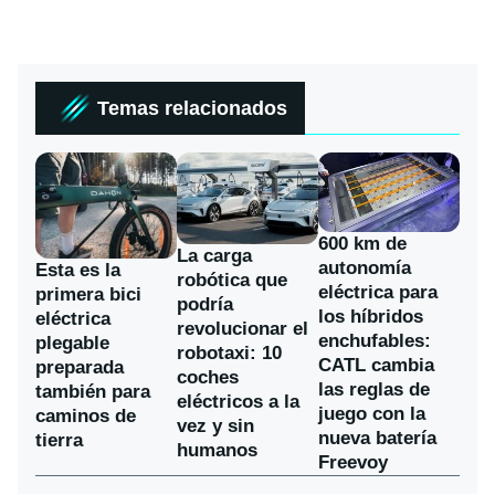
Temas relacionados
600 km de
La carga
autonomía
Esta es la
robótica que
eléctrica para
primera bici
podría
los híbridos
eléctrica
revolucionar el
enchufables:
plegable
robotaxi: 10
CATL cambia
preparada
coches
las reglas de
también para
eléctricos a la
juego con la
caminos de
vez y sin
nueva batería
tierra
humanos
Freevoy