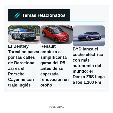
Temas relacionados
El Bentley
Renault
BYD lanza el
Torcal se pasea
empieza a
coche eléctrico
por las calles
simplificar la
con más
de Barcelona:
gama del R5
autonomía del
así es el
antes de su
mundo: el
Porsche
esperada
Denza Z9S llega
Cayenne con
renovación en
a los 1.100 km
traje inglés
otoño