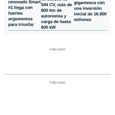
renovado Smart
gigantesca con
544 CV, más de
#1 llega con
una inversión
800 km de
fuertes
inicial de 16.800
autonomía y
argumentos
millones
carga de hasta
para triunfar
600 kW