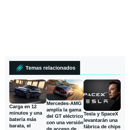
Temas relacionados
Mercedes-AMG
Carga en 12
amplía la gama
minutos y una
Tesla y SpaceX
del GT eléctrico
batería más
levantarán una
con una versión
barata, el
fábrica de chips
de acceso de