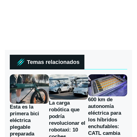
Temas relacionados
600 km de
La carga
autonomía
Esta es la
robótica que
eléctrica para
primera bici
podría
los híbridos
eléctrica
revolucionar el
enchufables:
plegable
robotaxi: 10
CATL cambia
preparada
coches