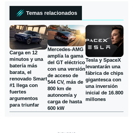
Temas relacionados
Mercedes-AMG
Carga en 12
amplía la gama
minutos y una
Tesla y SpaceX
del GT eléctrico
batería más
levantarán una
con una versión
barata, el
fábrica de chips
de acceso de
renovado Smart
gigantesca con
544 CV, más de
#1 llega con
una inversión
800 km de
fuertes
inicial de 16.800
autonomía y
argumentos
millones
carga de hasta
para triunfar
600 kW