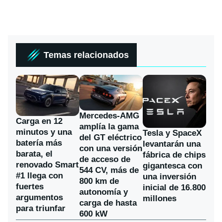
Temas relacionados
Mercedes-AMG
Carga en 12
amplía la gama
minutos y una
Tesla y SpaceX
del GT eléctrico
batería más
levantarán una
con una versión
barata, el
fábrica de chips
de acceso de
renovado Smart
gigantesca con
544 CV, más de
#1 llega con
una inversión
800 km de
fuertes
inicial de 16.800
autonomía y
argumentos
millones
carga de hasta
para triunfar
600 kW