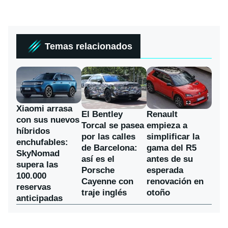
Temas relacionados
Xiaomi arrasa
El Bentley
Renault
con sus nuevos
Torcal se pasea
empieza a
híbridos
por las calles
simplificar la
enchufables:
de Barcelona:
gama del R5
SkyNomad
así es el
antes de su
supera las
Porsche
esperada
100.000
Cayenne con
renovación en
reservas
traje inglés
otoño
anticipadas